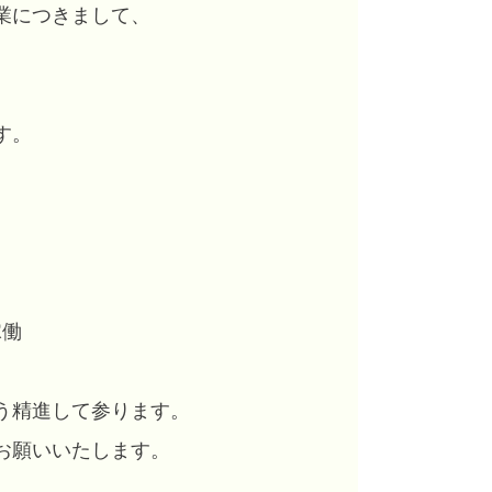
業につきまして、
。
、
す。
働
う精進して参ります。
お願いいたします。