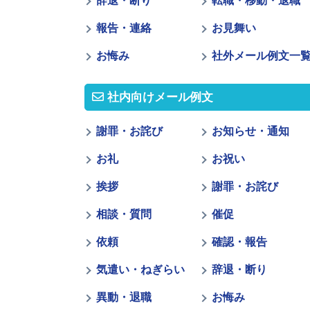
辞退・断り
転職・移動・退職
報告・連絡
お見舞い
お悔み
社外メール例文一
社内向けメール例文
謝罪・お詫び
お知らせ・通知
お礼
お祝い
挨拶
謝罪・お詫び
相談・質問
催促
依頼
確認・報告
気遣い・ねぎらい
辞退・断り
異動・退職
お悔み