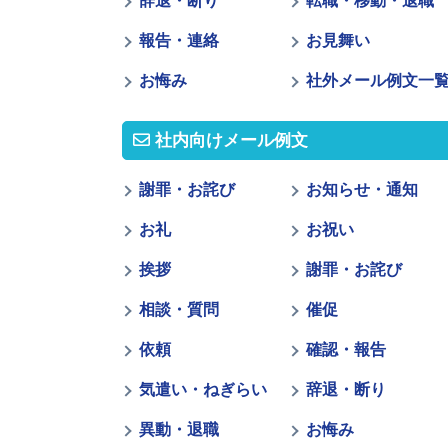
辞退・断り
転職・移動・退職
報告・連絡
お見舞い
お悔み
社外メール例文一
社内向けメール例文
謝罪・お詫び
お知らせ・通知
お礼
お祝い
挨拶
謝罪・お詫び
相談・質問
催促
依頼
確認・報告
気遣い・ねぎらい
辞退・断り
異動・退職
お悔み