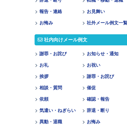
辞退・断り
転職・移動・退職
報告・連絡
お見舞い
お悔み
社外メール例文一
社内向けメール例文
謝罪・お詫び
お知らせ・通知
お礼
お祝い
挨拶
謝罪・お詫び
相談・質問
催促
依頼
確認・報告
気遣い・ねぎらい
辞退・断り
異動・退職
お悔み