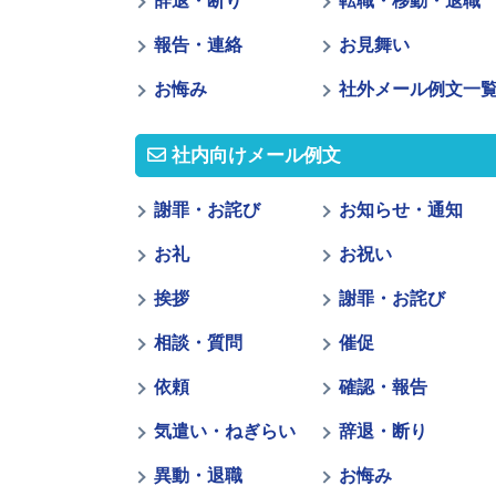
辞退・断り
転職・移動・退職
報告・連絡
お見舞い
お悔み
社外メール例文一
社内向けメール例文
謝罪・お詫び
お知らせ・通知
お礼
お祝い
挨拶
謝罪・お詫び
相談・質問
催促
依頼
確認・報告
気遣い・ねぎらい
辞退・断り
異動・退職
お悔み