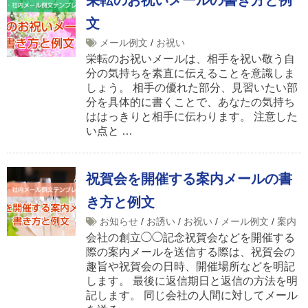
文
メール例文
/
お祝い
栄転のお祝いメールは、相手を祝い敬う自
分の気持ちを素直に伝えることを意識しま
しょう。 相手の優れた部分、見習いたい部
分を具体的に書くことで、あなたの気持ち
ははっきりと相手に伝わります。 注意した
い点と …
祝賀会を開催する案内メールの書
き方と例文
お知らせ
/
お誘い
/
お祝い
/
メール例文
/
案内
会社の創立◯◯記念祝賀会などを開催する
際の案内メールを送信する際は、祝賀会の
趣旨や祝賀会の日時、開催場所などを明記
します。 最後に返信期日と返信の方法を明
記します。 同じ会社の人間に対してメール