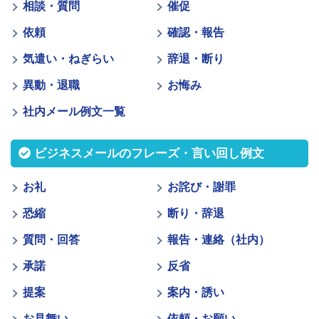
相談・質問
催促
依頼
確認・報告
気遣い・ねぎらい
辞退・断り
異動・退職
お悔み
社内メール例文一覧
ビジネスメールのフレーズ・言い回し例文
お礼
お詫び・謝罪
恐縮
断り・辞退
質問・回答
報告・連絡（社内）
承諾
反省
提案
案内・誘い
お見舞い
依頼・お願い