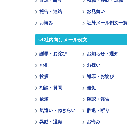
辞退・断り
転職・移動・退職
報告・連絡
お見舞い
お悔み
社外メール例文一
社内向けメール例文
謝罪・お詫び
お知らせ・通知
お礼
お祝い
挨拶
謝罪・お詫び
相談・質問
催促
依頼
確認・報告
気遣い・ねぎらい
辞退・断り
異動・退職
お悔み