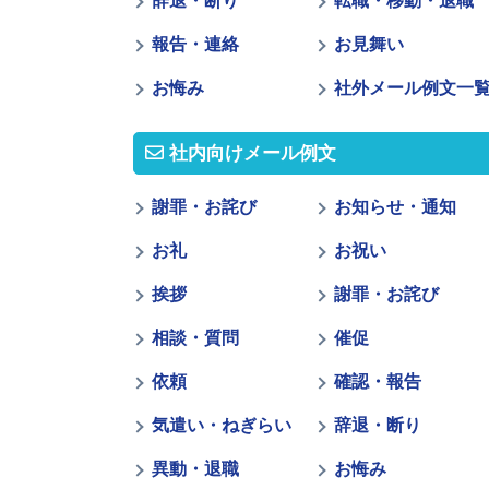
辞退・断り
転職・移動・退職
報告・連絡
お見舞い
お悔み
社外メール例文一
社内向けメール例文
謝罪・お詫び
お知らせ・通知
お礼
お祝い
挨拶
謝罪・お詫び
相談・質問
催促
依頼
確認・報告
気遣い・ねぎらい
辞退・断り
異動・退職
お悔み