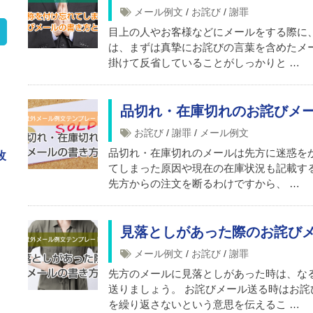
メール例文
/
お詫び
/
謝罪
目上の人やお客様などにメールをする際に
は、まずは真摯にお詫びの言葉を含めたメ
掛けて反省していることがしっかりと …
品切れ・在庫切れのお詫びメ
お詫び
/
謝罪
/
メール例文
品切れ・在庫切れのメールは先方に迷惑を
改
てしまった原因や現在の在庫状況も記載す
先方からの注文を断るわけですから、 …
見落としがあった際のお詫び
メール例文
/
お詫び
/
謝罪
き
先方のメールに見落としがあった時は、な
送りましょう。 お詫びメール送る時はお
を繰り返さないという意思を伝えるこ …