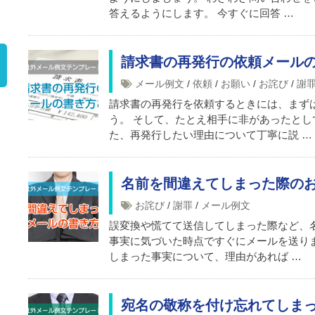
答えるようにします。 今すぐに回答 …
請求書の再発行の依頼メール
メール例文
/
依頼
/
お願い
/
お詫び
/
謝
請求書の再発行を依頼するときには、まず
う。 そして、たとえ相手に非があったとし
た、再発行したい理由について丁寧に説 …
）
名前を間違えてしまった際の
お詫び
/
謝罪
/
メール例文
誤変換や慌てて送信してしまった際など、
事実に気づいた時点ですぐにメールを送り
しまった事実について、理由があれば …
宛名の敬称を付け忘れてしま