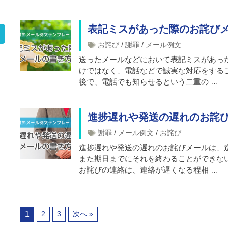
表記ミスがあった際のお詫び
お詫び
/
謝罪
/
メール例文
送ったメールなどにおいて表記ミスがあっ
けではなく、電話などで誠実な対応をする
後で、電話でも知らせるという二重の …
進捗遅れや発送の遅れのお詫
謝罪
/
メール例文
/
お詫び
進捗遅れや発送の遅れのお詫びメールは、
また期日までにそれを終わることができな
お詫びの連絡は、連絡が遅くなる程相 …
1
2
3
次へ »