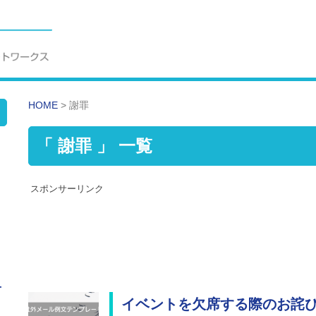
HOME
>
謝罪
「 謝罪 」 一覧
スポンサーリンク
せ
イベントを欠席する際のお詫