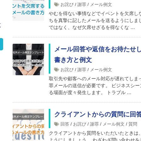
お詫び
/
謝罪
/
メール例文
やむを得ない事情などでイベントを欠席し
ちを真摯に記したメールを送るようにしま
覧
ではなく、なぜ欠席せざるを得なくな …
メール回答や返信をお待たせ
書き方と例文
お詫び
/
謝罪
/
メール例文
取引先や顧客へのメール対応が遅れてしま
罪メールの送信が必要です。 ビジネスシ
る場面が度々発生します。 トラブル …
クライアントからの質問に回
回答
/
お詫び
/
謝罪
/
メール例文
/
質問
クライアントから質問をいただいたときは
ようにしましょう。 わざわざ問い合わせ